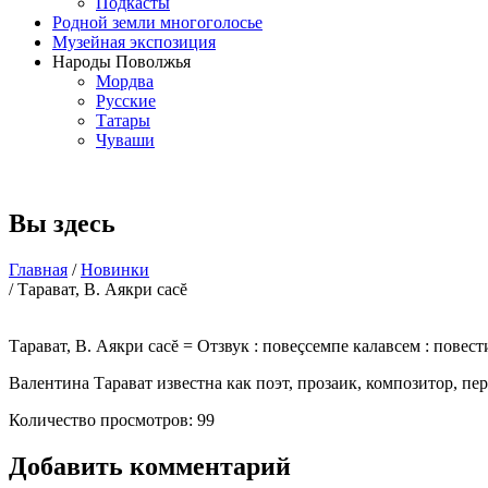
Подкасты
Родной земли многоголосье
Музейная экспозиция
Народы Поволжья
Мордва
Русские
Татары
Чуваши
Вы здесь
Главная
/
Новинки
/ Тарават, В. Аякри сасĕ
Тарават, В. Аякри сасĕ = Отзвук : повеçсемпе калавсем : повести
Валентина Тарават известна как поэт, прозаик, композитор, пе
Количество просмотров: 99
Добавить комментарий